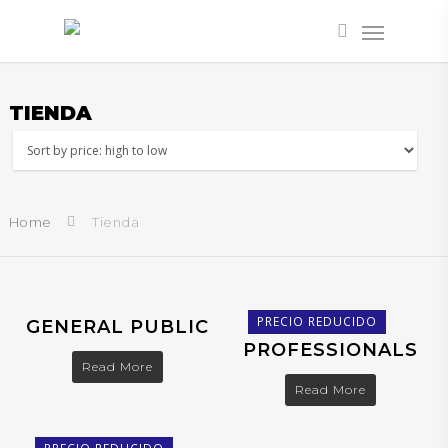
TIENDA
Home
Tienda
120,00
€
120,00
€
60,00
€
PRECIO REDUCIDO
GENERAL PUBLIC
HEALTH
PROFESSIONALS
Read More
Read More
120,00
€
30,00
€