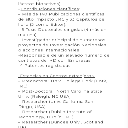
lácteos bioactivos).
–
Contribuciones científicas
:
– Más de 140 Publicaciones científicas
de alto impacto JRC y 33 Capítulos de
libro (3 como Editor).
– 9 Tesis Doctorales dirigidas (4 más en
marcha).
– Investigador principal de numerosos
proyectos de Investigación Nacionales
o acciones Internacionales
-Responsable de un elevado número de
contratos de I+D con Empresas
-4 Patentes registradas
-Estancias en Centros extranjeros:
– Predoctoral: Univ. College Cork (Cork,
IRL)
– Post-Doctoral: North Carolina State
Univ. (Raleigh, NC USA)
– Researcher (Univ. California San
Diego, USA)
– Researcher (Dublin Institute of
Technology, Dublin, IRL)
– Researcher (Dundee Univ., Scotland
UK).