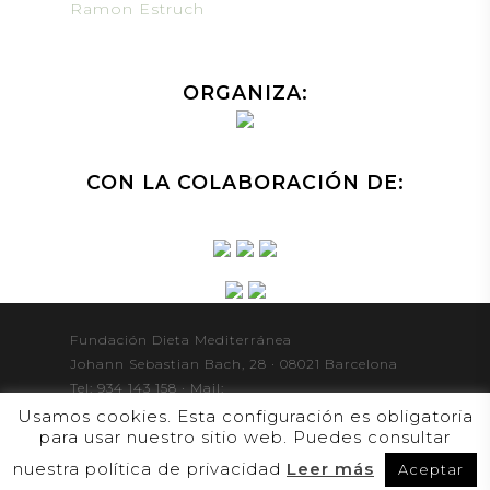
Ramon Estruch
ORGANIZA:
CON LA COLABORACIÓN DE:
Fundación Dieta Mediterránea
Johann Sebastian Bach, 28 · 08021 Barcelona
Tel: 934 143 158 · Mail:
congreso@fundaciondietamediterranea.org
Usamos cookies. Esta configuración es obligatoria
para usar nuestro sitio web. Puedes consultar
nuestra política de privacidad
Leer más
Aceptar